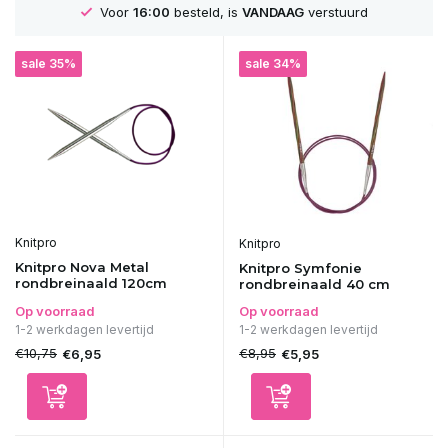
Voor
16:00
besteld, is
VANDAAG
verstuurd
sale 35%
sale 34%
Knitpro
Knitpro
Knitpro Nova Metal
Knitpro Symfonie
rondbreinaald 120cm
rondbreinaald 40 cm
Op voorraad
Op voorraad
1-2 werkdagen levertijd
1-2 werkdagen levertijd
€10,75
€8,95
€6,95
€5,95