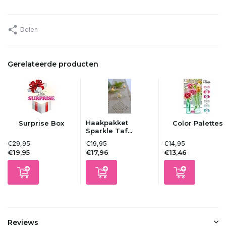
Delen
Gerelateerde producten
Haakpakket
Surprise Box
Color Palettes
Sparkle Taf...
€29,95
€19,95
€14,95
€19,95
€17,96
€13,46
Reviews