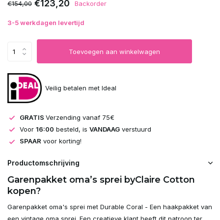
€123,20
€154,00
Backorder
3-5 werkdagen levertijd
Toevoegen aan winkelwagen
Veilig betalen met Ideal
GRATIS
Verzending vanaf 75€
Voor
16:00
besteld, is
VANDAAG
verstuurd
SPAAR
voor korting!
Productomschrijving
Garenpakket oma’s sprei byClaire Cotton
kopen?
Garenpakket oma's sprei met Durable Coral - Een haakpakket van
een vintage oma sprei. Een creatieve klant heeft dit patroon ter