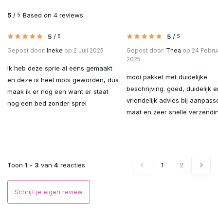
5
/
Based on 4 reviews
5
5
/
5
/
5
5
Gepost door:
Ineke
op 2 Juli 2025
Gepost door:
Thea
op 24 Februa
2025
Ik heb deze sprie al eens gemaakt
mooi pakket met duidelijke
en deze is heel mooi geworden, dus
beschrijving. goed, duidelijk e
maak ik er nog een want er staat
vriendelijk advies bij aanpas
nog een bed zonder sprei
maat en zeer snelle verzendi
Toon
1
-
3
van
4
reacties
1
2
Schrijf je eigen review