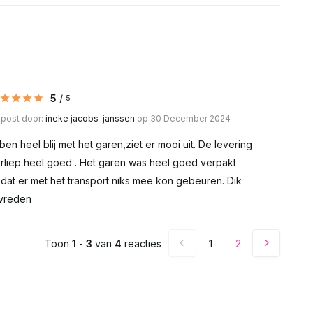
5
/
5
post door:
ineke jacobs-janssen
op 30 December 2024
 ben heel blij met het garen,ziet er mooi uit. De levering
rliep heel goed . Het garen was heel goed verpakt
dat er met het transport niks mee kon gebeuren. Dik
vreden
Toon
1
-
3
van
4
reacties
1
2