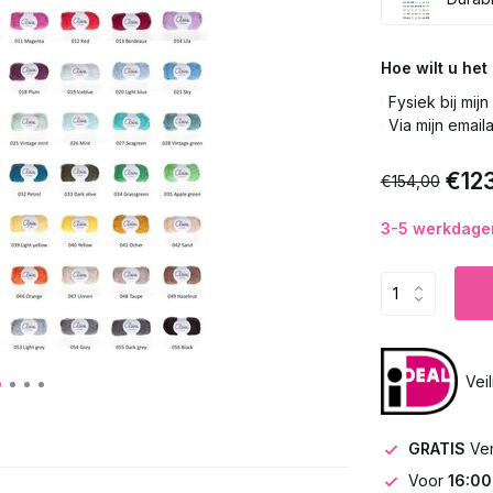
Hoe wilt u he
Fysiek bij mij
Via mijn email
€12
€154,00
3-5 werkdagen
Vei
GRATIS
Ve
Voor
16:00