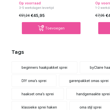
Op voorraad
Op voor
3-5 werkdagen levertijd
1-2 werkd
€45,95
€
€51,24
€7,95
Toevoegen
Tags
beginners haakpakket sprei
byClaire ha
DIY oma’s sprei
garenpakket omas sprei
haakset oma’s sprei
handgemaakte sprei
klassieke sprei haken
oma stijl sprei