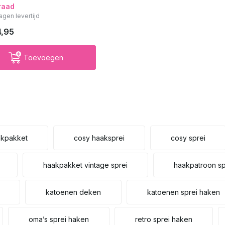
raad
agen levertijd
4,95
Toevoegen
akpakket
cosy haaksprei
cosy sprei
haakpakket vintage sprei
haakpatroon sp
katoenen deken
katoenen sprei haken
oma’s sprei haken
retro sprei haken