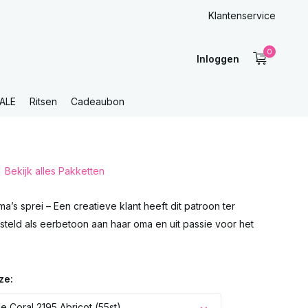
Klantenservice
0
Inloggen
ALE
Ritsen
Cadeaubon
Bekijk alles Pakketten
’s sprei – Een creatieve klant heeft dit patroon ter
steld als eerbetoon aan haar oma en uit passie voor het
ze:
e Coral 2195 Abricot (55st)