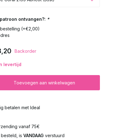
t patroon ontvangen?:
*
n bestelling (+€2,00)
adres
3,20
Backorder
 levertijd
Toevoegen aan winkelwagen
lig betalen met Ideal
rzending vanaf 75€
besteld, is
VANDAAG
verstuurd