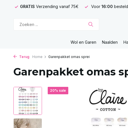
GRATIS
Verzending vanaf 75€
Voor
16:00
besteld
Wol en Garen
Naalden
H
Terug
Home
Garenpakket omas sprei
Garenpakket omas sp
20% sale