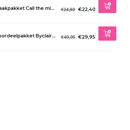
akpakket Call the mi...
€22,40
€24,89
ordeelpakket Byclair...
€29,95
€49,95