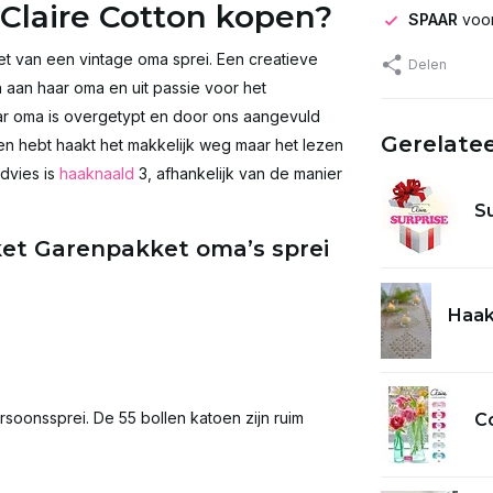
Claire Cotton kopen?
SPAAR
voor
t van een vintage oma sprei. Een creatieve
Delen
n aan haar oma en uit passie voor het
r oma is overgetypt en door ons aangevuld
Gerelate
ken hebt haakt het makkelijk weg maar het lezen
dvies is
haaknaald
3, afhankelijk van de manier
S
et Garenpakket oma’s sprei
Haak
oonssprei. De 55 bollen katoen zijn ruim
Co