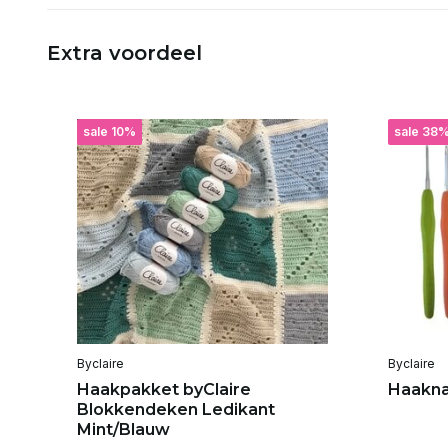
Extra voordeel
sale 10%
sale 38
Byclaire
Byclaire
Haakpakket byClaire
Haakna
Blokkendeken Ledikant
Mint/Blauw