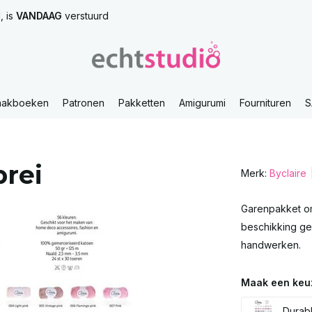
, is
VANDAAG
verstuurd
aakboeken
Patronen
Pakketten
Amigurumi
Fournituren
S
rei
Merk:
Byclaire
Garenpakket oma
beschikking ge
handwerken.
Maak een keu
Durabl