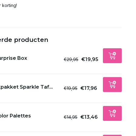
 korting!
erde producten
urprise Box
€19,95
€29,95
pakket Sparkle Taf...
€17,96
€19,95
lor Palettes
€13,46
€14,95