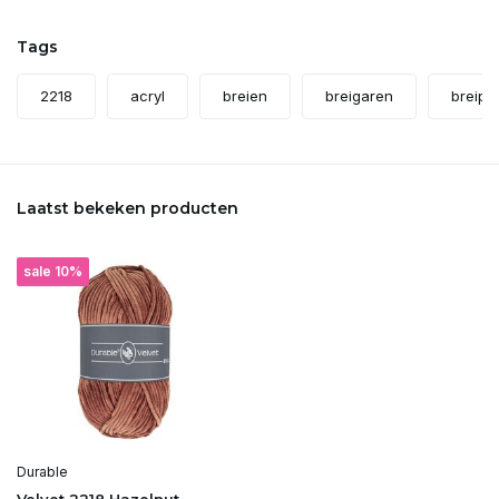
Tags
2218
acryl
breien
breigaren
breipr
Laatst bekeken producten
sale 10%
Durable