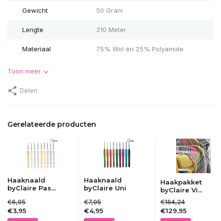
Gewicht
50 Gram
Lengte
210 Meter
Materiaal
75% Wol en 25% Polyamide
Toon meer
Delen
Gerelateerde producten
Haaknaald
Haaknaald
Haakpakket
byClaire Pas...
byClaire Uni
byClaire Vi...
€6,95
€7,95
€164,24
€3,95
€4,95
€129,95