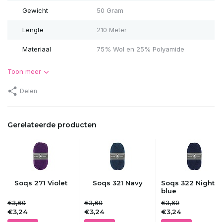
Gewicht
50 Gram
Lengte
210 Meter
Materiaal
75% Wol en 25% Polyamide
Toon meer
Delen
Gerelateerde producten
Soqs 271 Violet
Soqs 321 Navy
Soqs 322 Night
blue
€3,60
€3,60
€3,60
€3,24
€3,24
€3,24