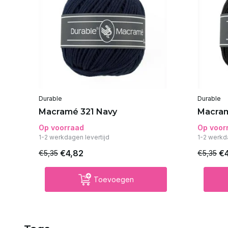
Durable
Durable
Macramé 321 Navy
Macram
Op voorraad
Op voor
1-2 werkdagen levertijd
1-2 werkd
€4,82
€
€5,35
€5,35
Toevoegen