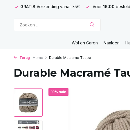
GRATIS
Verzending vanaf 75€
Voor
16:00
besteld
Wol en Garen
Naalden
H
Terug
Home
Durable Macramé Taupe
Durable Macramé Ta
10% sale