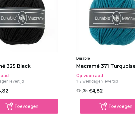
Durable
é 325 Black
Macramé 371 Turquois
raad
Op voorraad
agen levertijd
1-2 werkdagen levertijd
4,82
€4,82
€5,35
Toevoegen
Toevoegen