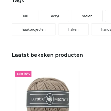
Tags
340
acryl
breien
haakprojecten
haken
hand
Laatst bekeken producten
sale 10%