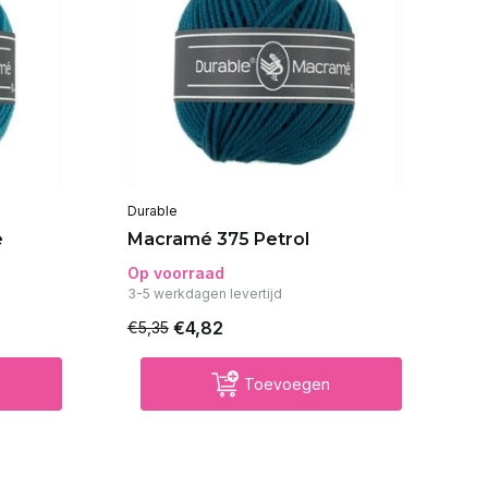
Durable
Du
e
Macramé 375 Petrol
M
Op voorraad
Op
3-5 werkdagen levertijd
€4,82
€5,35
€5
Toevoegen