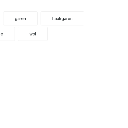
garen
haakgaren
pe
wol