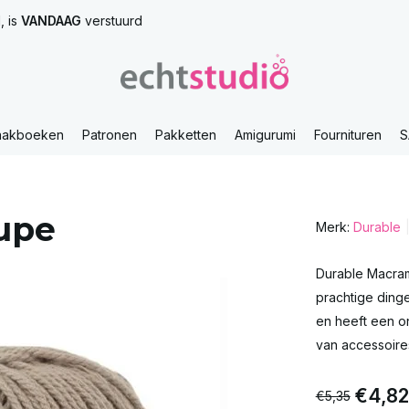
, is
VANDAAG
verstuurd
aakboeken
Patronen
Pakketten
Amigurumi
Fournituren
S
upe
Merk:
Durable
Durable Macram
prachtige ding
en heeft een o
van accessoire
€4,82
€5,35