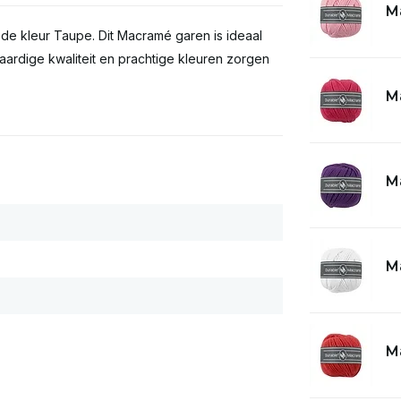
M
e kleur Taupe. Dit Macramé garen is ideaal
rdige kwaliteit en prachtige kleuren zorgen
M
M
M
M