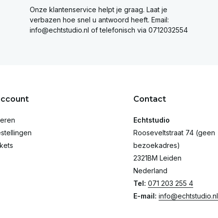
Onze klantenservice helpt je graag. Laat je
verbazen hoe snel u antwoord heeft. Email:
info@echtstudio.nl
of telefonisch via 0712032554
account
Contact
reren
Echtstudio
stellingen
Rooseveltstraat 74 (geen
ckets
bezoekadres)
2321BM Leiden
Nederland
Tel:
071 203 255 4
E-mail:
info@echtstudio.nl