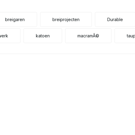
breigaren
breiprojecten
Durable
werk
katoen
macramÃ©
tau