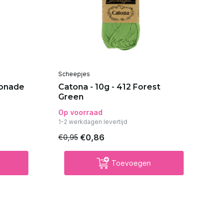
Scheepjes
Sc
monade
Catona - 10g - 412 Forest
Ca
Green
Op voorraad
Op
1-2 werkdagen levertijd
€0,86
€0,95
€0
Toevoegen