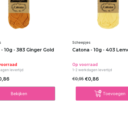
s
Scheepjes
- 10g - 383 Ginger Gold
Catona - 10g - 403 Le
 voorraad
Op voorraad
agen levertijd
1-2 werkdagen levertijd
0,86
€0,86
€0,95
Bekijken
Toevoegen