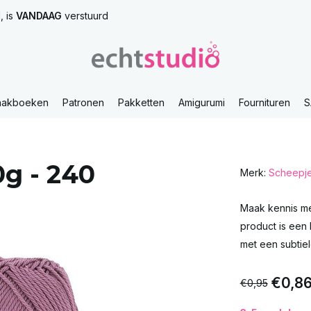
, is
VANDAAG
verstuurd
aakboeken
Patronen
Pakketten
Amigurumi
Fournituren
S
0g - 240
Merk:
Scheepj
Maak kennis met
product is een
met een subtie
€0,8
€0,95