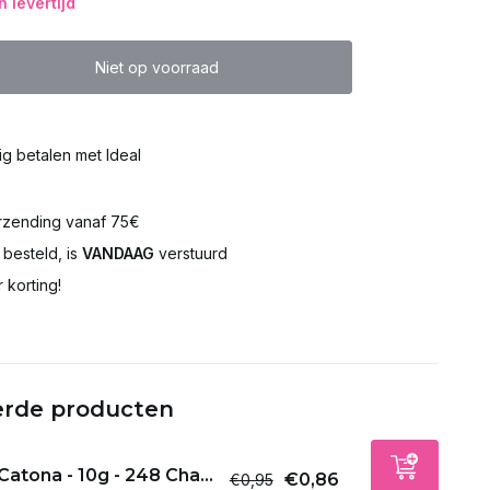
 levertijd
Niet op voorraad
lig betalen met Ideal
rzending vanaf 75€
besteld, is
VANDAAG
verstuurd
 korting!
erde producten
Catona - 10g - 248 Cha...
€0,86
€0,95