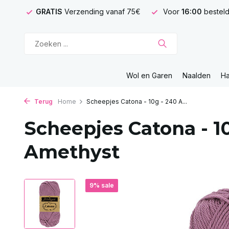
GRATIS
Verzending vanaf 75€
Voor
16:00
besteld
Wol en Garen
Naalden
H
Terug
Home
Scheepjes Catona - 10g - 240 A...
Scheepjes Catona - 1
Amethyst
9% sale