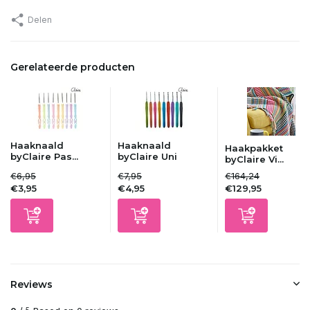
Delen
Gerelateerde producten
Haaknaald
Haaknaald
Haakpakket
byClaire Pas...
byClaire Uni
byClaire Vi...
€6,95
€7,95
€164,24
€3,95
€4,95
€129,95
Reviews