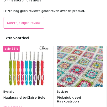
0
/
Based on 0 reviews
5
Er zijn nog geen reviews geschreven over dit product..
Schrijf je eigen review
Extra voordeel
sale 38%
Byclaire
Byclaire
Haaknaald byClaire Bold
Picknick kleed
Haakpatroon