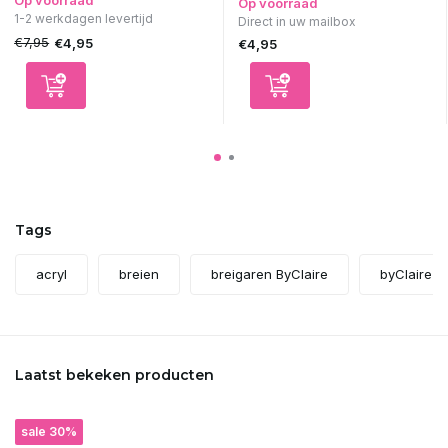
Op voorraad
Op voorraad
1-2 werkdagen levertijd
Direct in uw mailbox
€7,95
€4,95
€4,95
Tags
acryl
breien
breigaren ByClaire
byClaire
Laatst bekeken producten
sale 30%