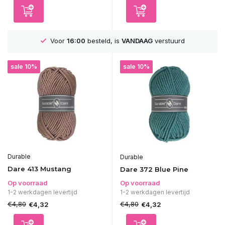
G
verstuurd
GRATIS
Verzending vanaf 75€
sale 10%
sale 10%
Durable
Durable
Dare 413 Mustang
Dare 372 Blue Pine
Op voorraad
Op voorraad
1-2 werkdagen levertijd
1-2 werkdagen levertijd
€4,80
€4,80
€4,32
€4,32