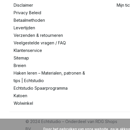
Disclaimer
Mijn ti
Privacy Beleid
Betaalmethoden
Levertijden
Verzenden & retourneren
Veelgestelde vragen / FAQ
Klantenservice
Sitemap
Breien
Haken leren – Materialen, patronen &
tips | Echtstudio
Echtstudio Spaarprogramma
Katoen
Wolwinkel
Door het gebruiken van onze website, ga je akko