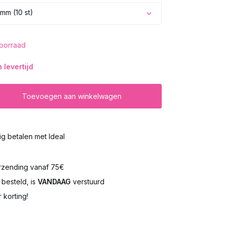
mm (10 st)
oorraad
levertijd
Toevoegen aan winkelwagen
lig betalen met Ideal
rzending vanaf 75€
besteld, is
VANDAAG
verstuurd
 korting!