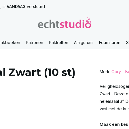
, is
VANDAAG
verstuurd
aakboeken
Patronen
Pakketten
Amigurumi
Fournituren
S
 Zwart (10 st)
Merk:
Opry
Be
Veiligheidsogen
Zwart - Deze o
helemaaal af. 
vast met de kuns
Maak een keu