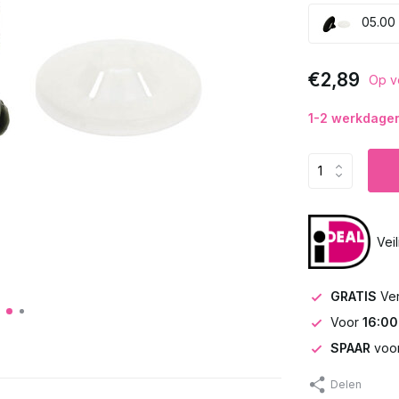
05.00 
€2,89
Op v
1-2 werkdagen 
Vei
GRATIS
Ve
Voor
16:00
SPAAR
voor
Delen