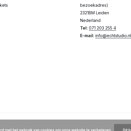
ckets
bezoekadres)
2321BM Leiden
Nederland
Tel:
071 203 255 4
E-mail:
info@echtstudio.nl
ord met het gebruik van cookies om onze website te verbeteren.
Dit 