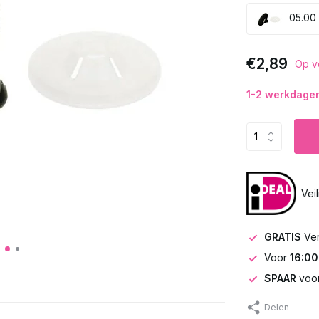
05.00 
€2,89
Op v
1-2 werkdagen 
Vei
GRATIS
Ve
Voor
16:00
SPAAR
voor
Delen