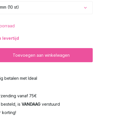
mm (10 st)
oorraad
levertijd
Toevoegen aan winkelwagen
lig betalen met Ideal
rzending vanaf 75€
besteld, is
VANDAAG
verstuurd
 korting!