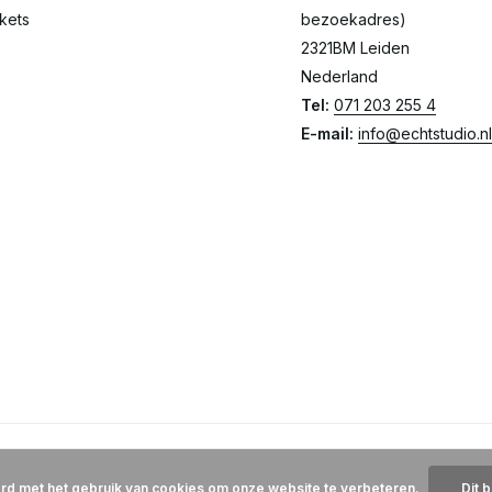
ckets
bezoekadres)
2321BM Leiden
Nederland
Tel:
071 203 255 4
E-mail:
info@echtstudio.nl
ord met het gebruik van cookies om onze website te verbeteren.
Dit 