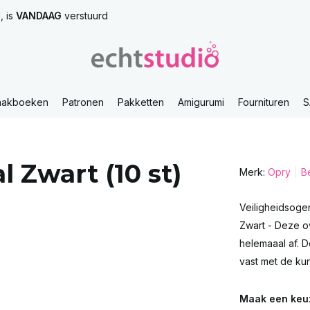
, is
VANDAAG
verstuurd
aakboeken
Patronen
Pakketten
Amigurumi
Fournituren
S
 Zwart (10 st)
Merk:
Opry
Be
Veiligheidsogen
Zwart - Deze o
helemaaal af. 
vast met de kuns
Maak een keu