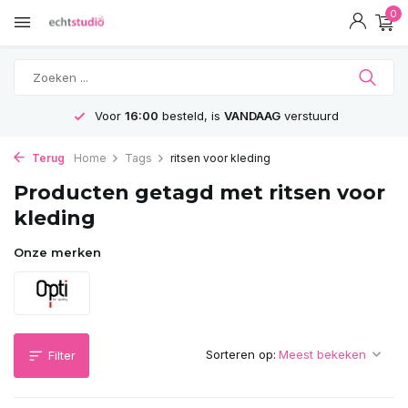
0
Voor
16:00
besteld, is
VANDAAG
verstuurd
Terug
Home
Tags
ritsen voor kleding
Producten getagd met ritsen voor
kleding
Onze merken
Sorteren op:
Filter