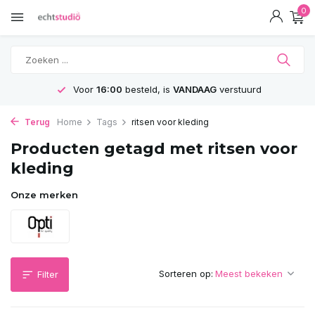
0
Voor
16:00
besteld, is
VANDAAG
verstuurd
Terug
Home
Tags
ritsen voor kleding
Producten getagd met ritsen voor
kleding
Onze merken
Sorteren op:
Filter