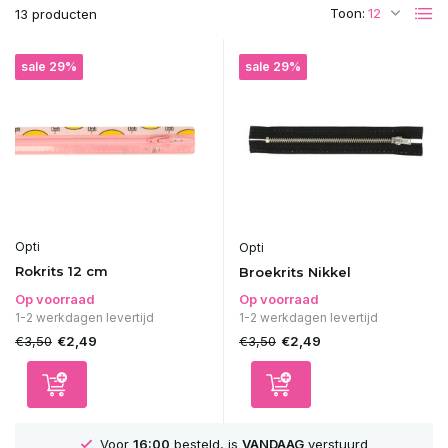
Toon:
13 producten
sale 29%
sale 29%
Opti
Opti
Rokrits 12 cm
Broekrits Nikkel
Op voorraad
Op voorraad
1-2 werkdagen levertijd
1-2 werkdagen levertijd
€3,50
€3,50
€2,49
€2,49
Voor
16:00
besteld, is
VANDAAG
verstuurd