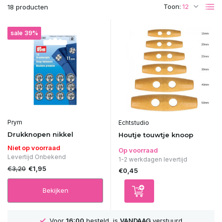
Toon:
18 producten
sale 39%
Prym
Echtstudio
Drukknopen nikkel
Houtje touwtje knoop
Niet op voorraad
Op voorraad
Levertijd Onbekend
1-2 werkdagen levertijd
€3,20
€1,95
€0,45
Bekijken
Voor
16:00
besteld, is
VANDAAG
verstuurd