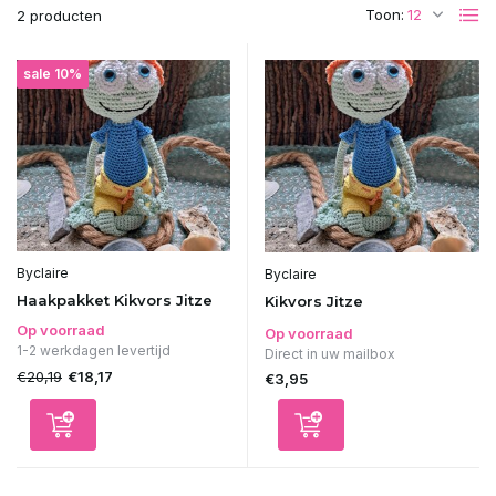
Toon:
2 producten
sale 10%
Byclaire
Byclaire
Haakpakket Kikvors Jitze
Kikvors Jitze
Op voorraad
Op voorraad
1-2 werkdagen levertijd
Direct in uw mailbox
€20,19
€18,17
€3,95