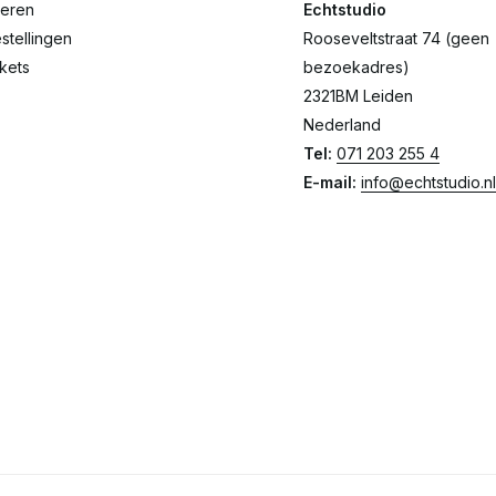
reren
Echtstudio
stellingen
Rooseveltstraat 74 (geen
ckets
bezoekadres)
2321BM Leiden
Nederland
Tel:
071 203 255 4
E-mail:
info@echtstudio.nl