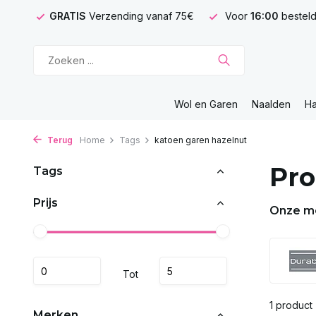
GRATIS
Verzending vanaf 75€
Voor
16:00
besteld
Wol en Garen
Naalden
H
Terug
Home
Tags
katoen garen hazelnut
Pro
Tags
Prijs
Onze m
Tot
1 product
Merken