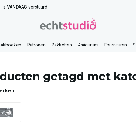
, is
VANDAAG
verstuurd
aakboeken
Patronen
Pakketten
Amigurumi
Fournituren
S
ducten getagd met kat
erken