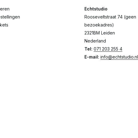
reren
Echtstudio
stellingen
Rooseveltstraat 74 (geen
ckets
bezoekadres)
2321BM Leiden
Nederland
Tel:
071 203 255 4
E-mail:
info@echtstudio.nl