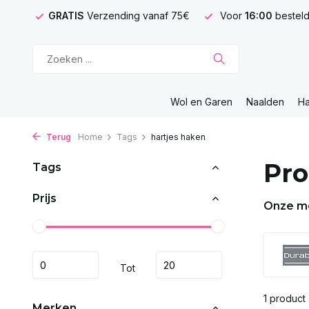
GRATIS
Verzending vanaf 75€
Voor
16:00
besteld
Wol en Garen
Naalden
H
Terug
Home
Tags
hartjes haken
Pro
Tags
Prijs
Onze m
Tot
1 product
Merken