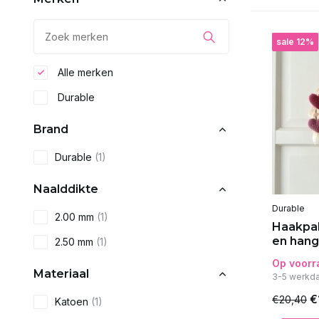
sale 12%
Alle merken
Durable
Brand
Durable
(1)
Naalddikte
Durable
2.00 mm
(1)
Haakpak
en hang
2.50 mm
(1)
Op voorr
Materiaal
3-5 werkda
€
€20,40
Katoen
(1)