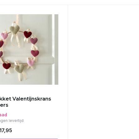
ket Valentijnskrans
ers
aad
gen levertijd
17,95