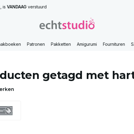
, is
VANDAAG
verstuurd
aakboeken
Patronen
Pakketten
Amigurumi
Fournituren
S
ducten getagd met har
erken