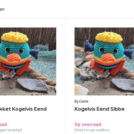
ten
Byclaire
ket Kogelvis Eend
Kogelvis Eend Sibbe
aad
Op voorraad
gen levertijd
Direct in uw mailbox