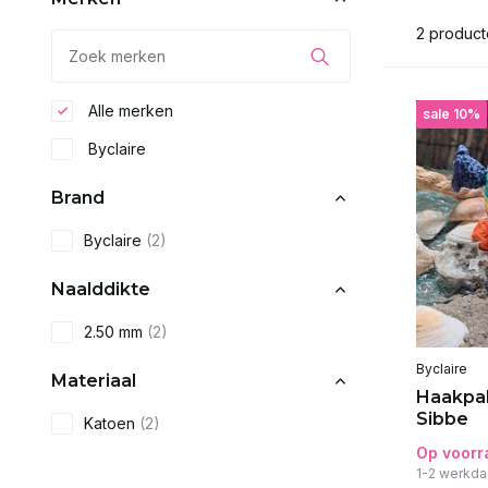
2 produc
Alle merken
sale 10%
Byclaire
Brand
Byclaire
(2)
Naalddikte
2.50 mm
(2)
Byclaire
Materiaal
Haakpak
Sibbe
Katoen
(2)
Op voorr
1-2 werkda