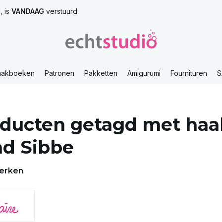
, is
VANDAAG
verstuurd
aakboeken
Patronen
Pakketten
Amigurumi
Fournituren
S
ducten getagd met haa
d Sibbe
erken