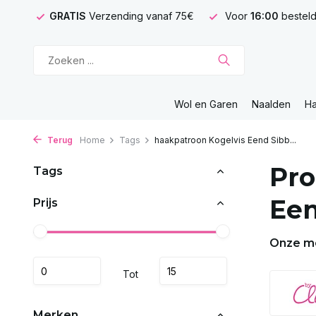
GRATIS
Verzending vanaf 75€
Voor
16:00
besteld
Wol en Garen
Naalden
H
Terug
Home
Tags
haakpatroon Kogelvis Eend Sibb...
Pro
Tags
Een
Prijs
Onze m
Tot
Merken