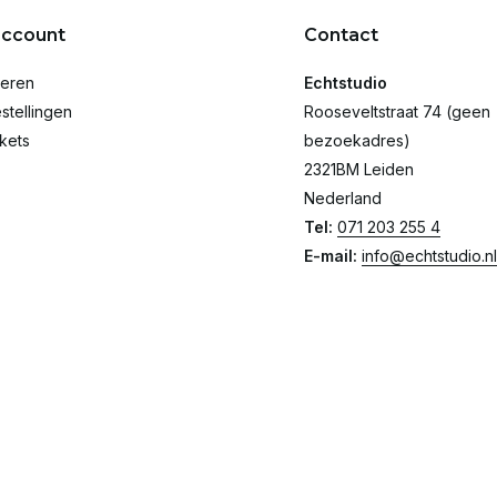
account
Contact
reren
Echtstudio
stellingen
Rooseveltstraat 74 (geen
ckets
bezoekadres)
2321BM Leiden
Nederland
Tel:
071 203 255 4
E-mail:
info@echtstudio.nl