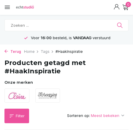
0
Voor
16:00
besteld, is
VANDAAG
verstuurd
Terug
Home
Tags
#HaakInspiratie
Producten getagd met
#HaakInspiratie
Onze merken
Sorteren op:
Filter