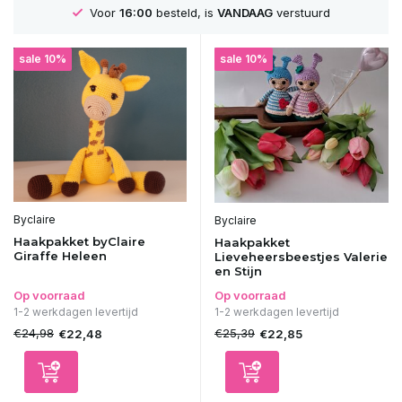
uurd
GRATIS
Verzending vanaf 75€
sale 10%
sale 10%
Byclaire
Byclaire
Haakpakket byClaire
Haakpakket
Giraffe Heleen
Lieveheersbeestjes Valerie
en Stijn
Op voorraad
Op voorraad
1-2 werkdagen levertijd
1-2 werkdagen levertijd
€24,98
€25,39
€22,48
€22,85