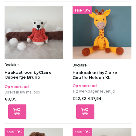
sale 10%
Byclaire
Byclaire
Haakpatroon byClaire
Haakpakket byClaire
IJsbeertje Bruno
Giraffe Heleen XL
Op voorraad
Op voorraad
1-2 werkdagen levertijd
Direct in uw mailbox
€52,82
€47,54
€3,95
sale 10%
sale 10%