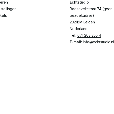
reren
Echtstudio
stellingen
Rooseveltstraat 74 (geen
ckets
bezoekadres)
2321BM Leiden
Nederland
Tel:
071 203 255 4
E-mail:
info@echtstudio.nl