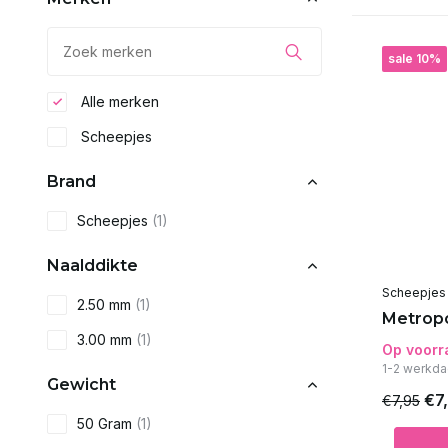
sale 10%
Alle merken
Scheepjes
Brand
Scheepjes
(1)
Naalddikte
Scheepjes
2.50 mm
(1)
Metropo
3.00 mm
(1)
Op voorr
1-2 werkda
Gewicht
€7
€7,95
50 Gram
(1)