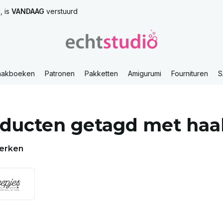
, is
VANDAAG
verstuurd
aakboeken
Patronen
Pakketten
Amigurumi
Fournituren
S
ducten getagd met haa
erken