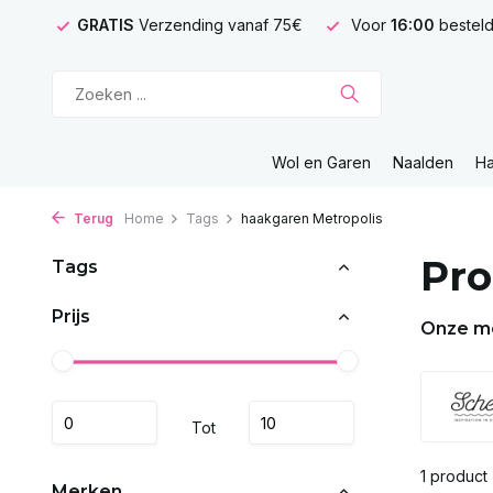
GRATIS
Verzending vanaf 75€
Voor
16:00
besteld
Wol en Garen
Naalden
H
Terug
Home
Tags
haakgaren Metropolis
Pro
Tags
Prijs
Onze m
Tot
1 product
Merken