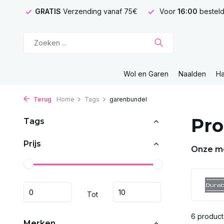
GRATIS
Verzending vanaf 75€
Voor
16:00
besteld
Wol en Garen
Naalden
H
Terug
Home
Tags
garenbundel
Pro
Tags
Prijs
Onze m
Tot
6 produc
Merken