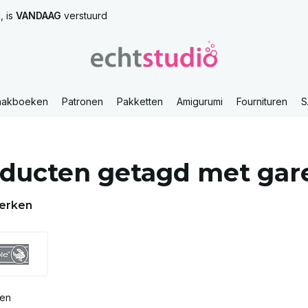
, is
VANDAAG
verstuurd
aakboeken
Patronen
Pakketten
Amigurumi
Fournituren
S
ducten getagd met gar
erken
ten