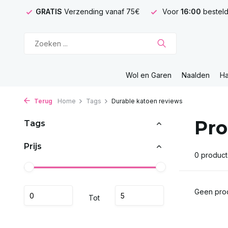
GRATIS
Verzending vanaf 75€
Voor
16:00
besteld
Wol en Garen
Naalden
H
Terug
Home
Tags
Durable katoen reviews
Pro
Tags
Prijs
0 produc
Geen prod
Tot