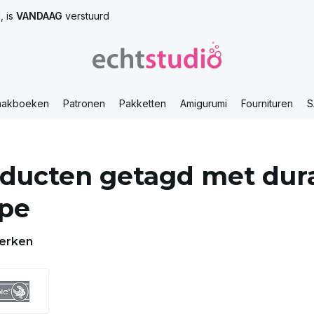
, is
VANDAAG
verstuurd
aakboeken
Patronen
Pakketten
Amigurumi
Fournituren
S
ducten getagd met dura
pe
erken