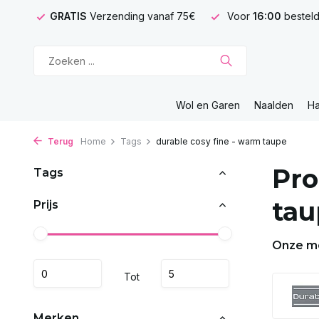
GRATIS
Verzending vanaf 75€
Voor
16:00
besteld
Wol en Garen
Naalden
H
Terug
Home
Tags
durable cosy fine - warm taupe
Pro
Tags
tau
Prijs
Onze m
Tot
Merken