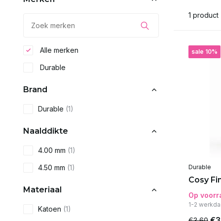
1 product
Alle merken
sale 10%
Durable
Brand
Durable
(1)
Naalddikte
4.00 mm
(1)
4.50 mm
(1)
Durable
Cosy Fi
Materiaal
Op voorr
1-2 werkda
Katoen
(1)
€3
€3,60