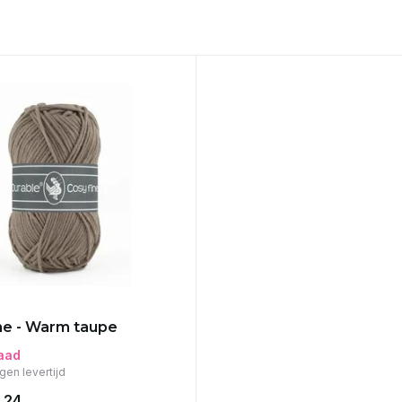
ne - Warm taupe
aad
gen levertijd
,24