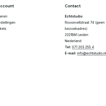
account
Contact
reren
Echtstudio
stellingen
Rooseveltstraat 74 (geen
ckets
bezoekadres)
2321BM Leiden
Nederland
Tel:
071 203 255 4
E-mail:
info@echtstudio.nl