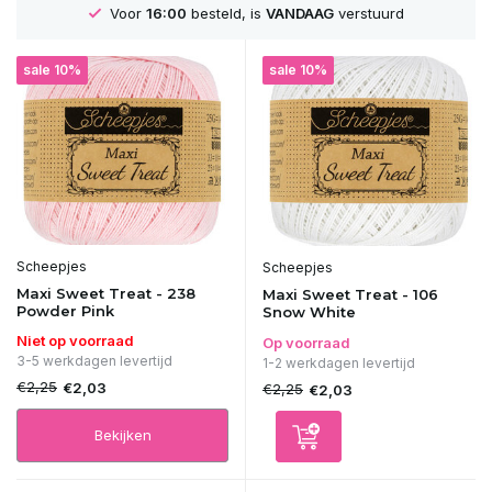
Voor
16:00
besteld, is
VANDAAG
verstuurd
sale 10%
sale 10%
Scheepjes
Scheepjes
Maxi Sweet Treat - 238
Maxi Sweet Treat - 106
Powder Pink
Snow White
Niet op voorraad
Op voorraad
3-5 werkdagen levertijd
1-2 werkdagen levertijd
€2,25
€2,03
€2,25
€2,03
Bekijken