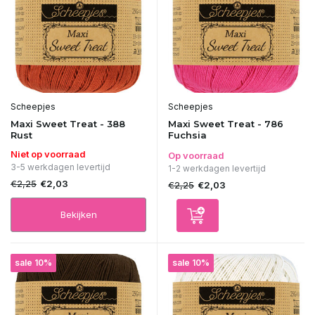
Scheepjes
Scheepjes
Maxi Sweet Treat - 388
Maxi Sweet Treat - 786
Rust
Fuchsia
Niet op voorraad
Op voorraad
3-5 werkdagen levertijd
1-2 werkdagen levertijd
€2,25
€2,03
€2,25
€2,03
Bekijken
sale 10%
sale 10%