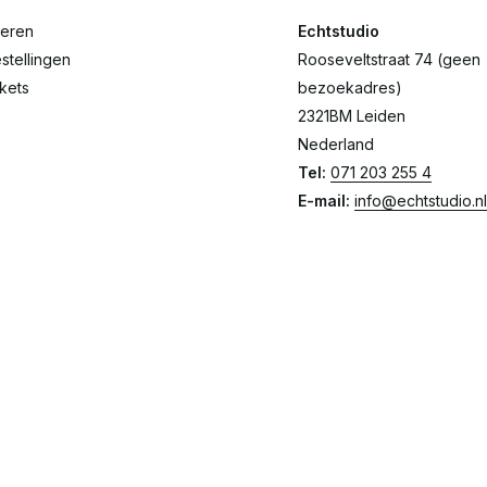
reren
Echtstudio
stellingen
Rooseveltstraat 74 (geen
ckets
bezoekadres)
2321BM Leiden
Nederland
Tel:
071 203 255 4
E-mail:
info@echtstudio.nl