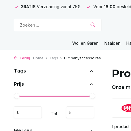
GRATIS
Verzending vanaf 75€
Voor
16:00
besteld
Wol en Garen
Naalden
H
Terug
Home
Tags
DIY babyaccessoires
Pro
Tags
Prijs
Onze m
Tot
1 product
Merken