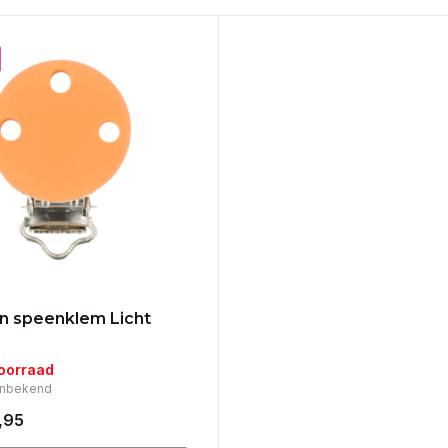
en speenklem Licht
voorraad
Onbekend
,95