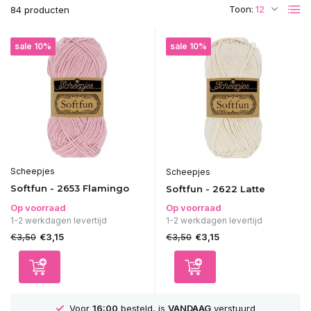
Toon:
84 producten
sale 10%
sale 10%
Scheepjes
Scheepjes
Softfun - 2653 Flamingo
Softfun - 2622 Latte
Op voorraad
Op voorraad
1-2 werkdagen levertijd
1-2 werkdagen levertijd
€3,50
€3,50
€3,15
€3,15
Voor
16:00
besteld, is
VANDAAG
verstuurd