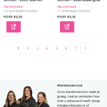
Softfun - 2656 Aubergine
Op voorraad
Op voorraad
1-2 werkdagen levertijd
1-2 werkdagen levertijd
€3,50
€3,50
€3,15
€3,15
1
2
3
4
5
6
7
Klantenservice
Onze klantenservice helpt je
graag. Laat je verbazen hoe
snel u antwoord heeft. Email:
info@echtstudio.nl
of