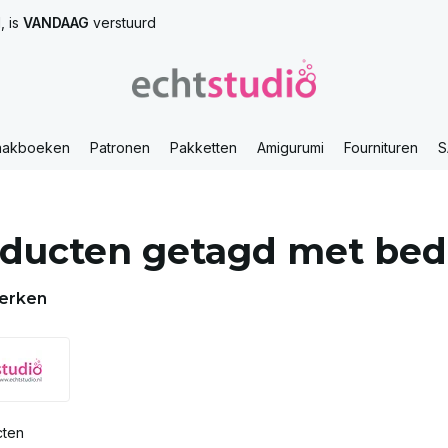
, is
VANDAAG
verstuurd
aakboeken
Patronen
Pakketten
Amigurumi
Fournituren
S
ducten getagd met bede
erken
cten