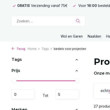
GRATIS
Verzending vanaf 75€
Voor
16:00
besteld
Wol en Garen
Naalden
H
Terug
Home
Tags
bedels voor projecten
Pro
Tags
Prijs
Onze m
Tot
27 produ
Merken