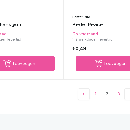
Echtstudio
hank you
Bedel Peace
aad
Op voorraad
gen levertijd
1-2 werkdagen levertijd
€0,49
Toevoegen
Toevoegen
1
2
3