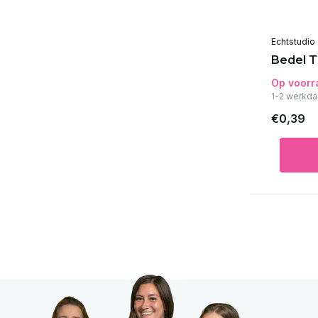
Echtstudio
Bedel T
Op voorr
1-2 werkda
€0,39