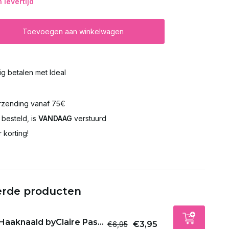
levertijd
Toevoegen aan winkelwagen
lig betalen met Ideal
rzending vanaf 75€
besteld, is
VANDAAG
verstuurd
 korting!
erde producten
Haaknaald byClaire Pas...
€3,95
€6,95