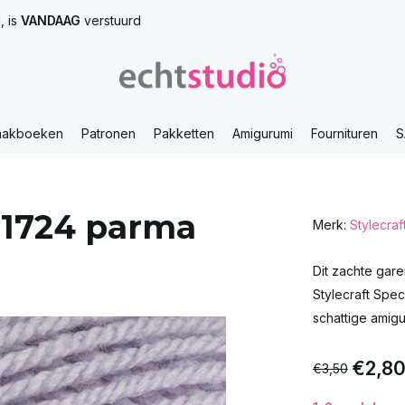
, is
VANDAAG
verstuurd
aakboeken
Patronen
Pakketten
Amigurumi
Fournituren
S
K 1724 parma
Merk:
Stylecraf
Dit zachte gare
Stylecraft Spec
schattige amigu
€2,8
€3,50