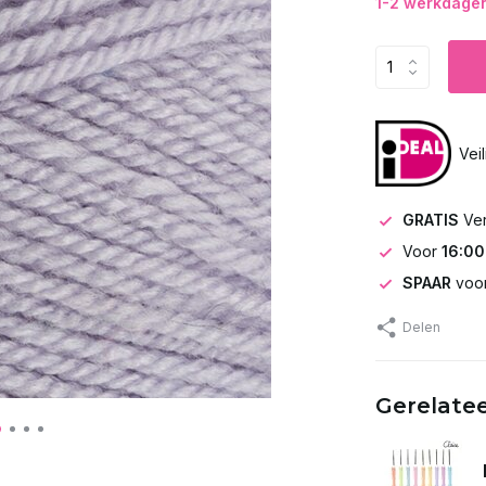
1-2 werkdagen 
Vei
GRATIS
Ve
Voor
16:00
SPAAR
voor
Delen
Gerelate