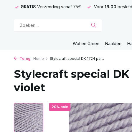
GRATIS
Verzending vanaf 75€
Voor
16:00
besteld
Wol en Garen
Naalden
H
Terug
Home
Stylecraft special DK 1724 par...
Stylecraft special D
violet
20% sale