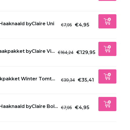
Haaknaald byClaire Uni
€4,95
€7,95
akpakket byClaire Vi...
€129,95
€164,24
kpakket Winter Tomt...
€35,41
€39,34
Haaknaald byClaire Bol...
€4,95
€7,95