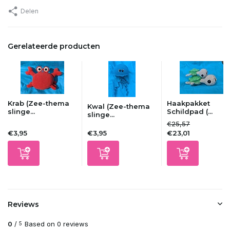
Delen
Gerelateerde producten
Krab (Zee-thema
Haakpakket
Kwal (Zee-thema
slinge...
Schildpad (...
slinge...
€25,57
€3,95
€3,95
€23,01
Reviews
0
/
Based on 0 reviews
5