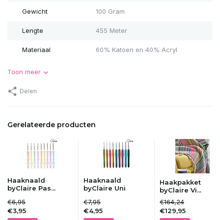
Gewicht
100 Gram
Lengte
455 Meter
Materiaal
60% Katoen en 40% Acryl
Toon meer
Delen
Gerelateerde producten
Haaknaald
Haaknaald
Haakpakket
byClaire Pas...
byClaire Uni
byClaire Vi...
€6,95
€7,95
€164,24
€3,95
€4,95
€129,95