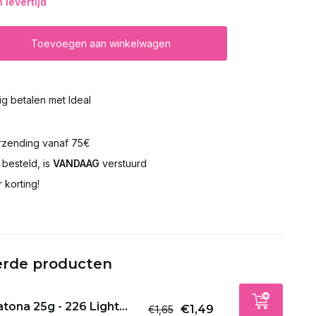
levertijd
Toevoegen aan winkelwagen
lig betalen met Ideal
rzending vanaf 75€
besteld, is
VANDAAG
verstuurd
 korting!
erde producten
tona 25g - 226 Light...
€1,49
€1,65