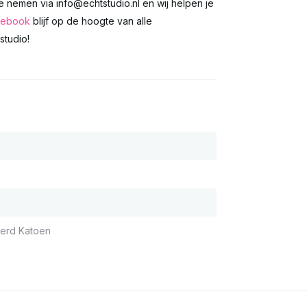
te nemen via
info@echtstudio.nl
en wij helpen je
cebook
blijf op de hoogte van alle
tudio!
erd Katoen