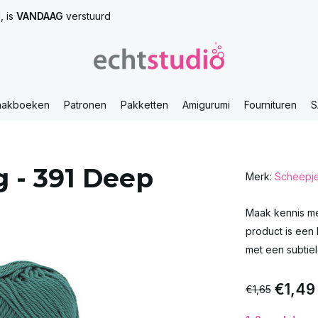
, is
VANDAAG
verstuurd
aakboeken
Patronen
Pakketten
Amigurumi
Fournituren
S
 - 391 Deep
Merk:
Scheepj
Maak kennis me
product is een
met een subtie
€1,49
€1,65