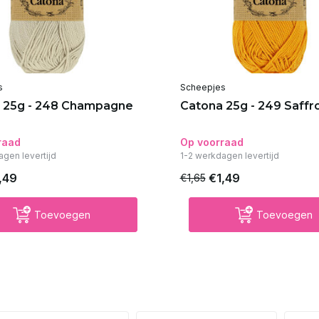
s
Scheepjes
 25g - 248 Champagne
Catona 25g - 249 Saffr
raad
Op voorraad
agen levertijd
1-2 werkdagen levertijd
,49
€1,49
€1,65
Toevoegen
Toevoegen