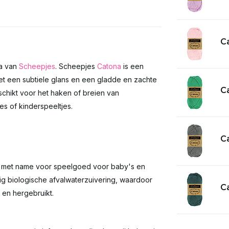
Ca
na van
Scheepjes
. Scheepjes
Catona
is een
t een subtiele glans en een gladde en zachte
Ca
geschikt voor het haken of breien van
s of kinderspeeltjes.
Ca
en met name voor speelgoed voor baby's en
ig biologische afvalwaterzuivering, waardoor
Ca
 en hergebruikt.