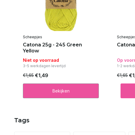
Scheepjes
Scheepje
se
Catona 25g - 245 Green
Catona
Yellow
Niet op voorraad
Op voor
3-5 werkdagen levertijd
1-2 werkd
€1,49
€1
€1,65
€1,65
Bekijken
Tags