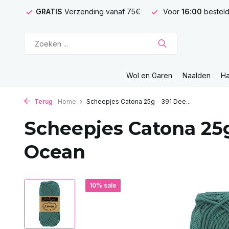
GRATIS
Verzending vanaf 75€
Voor
16:00
besteld
Wol en Garen
Naalden
H
Terug
Home
Scheepjes Catona 25g - 391 Dee...
Scheepjes Catona 25g
Ocean
10% sale