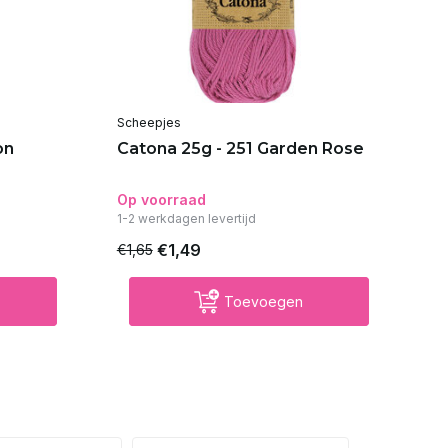
Scheepjes
Sc
on
Catona 25g - 251 Garden Rose
Ca
Ye
Op voorraad
Ni
1-2 werkdagen levertijd
€1,49
€1,65
€1
Toevoegen