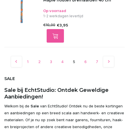
Maple houten breinaalden 40 cm
Op voorraad
1-2 werkdagen levertijd
€10,00
€3,95
1
2
3
4
5
6
7
SALE
Sale bij EchtStudio: Ontdek Geweldige
Aanbiedingen!
Welkom bij de
Sale
van EchtStudio! Ontdek nu de beste kortingen
en aanbiedingen op een breed scala aan handwerk- en creatieve
materialen. Of je nu op zoek bent naar garens, fournituren, haak-
en breiprojecten of andere creatieve benodigdheden, onze