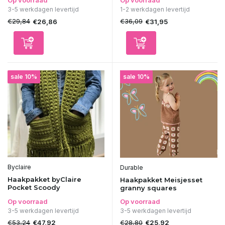
Op voorraad
Op voorraad
3-5 werkdagen levertijd
1-2 werkdagen levertijd
€29,84
€36,09
€26,86
€31,95
sale 10%
sale 10%
Byclaire
Durable
Haakpakket byClaire
Haakpakket Meisjesset
Pocket Scoody
granny squares
Op voorraad
Op voorraad
3-5 werkdagen levertijd
3-5 werkdagen levertijd
€53,24
€28,80
€47,92
€25,92