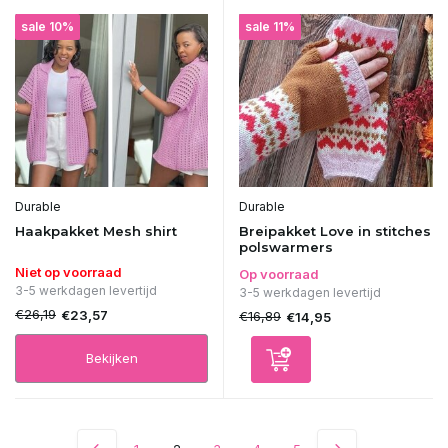
sale 10%
sale 11%
Durable
Durable
Haakpakket Mesh shirt
Breipakket Love in stitches
polswarmers
Niet op voorraad
Op voorraad
3-5 werkdagen levertijd
3-5 werkdagen levertijd
€26,19
€23,57
€16,89
€14,95
Bekijken