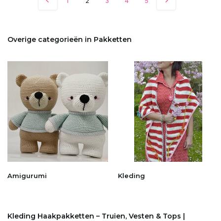
1
2
3
4
5
Overige categorieën in Pakketten
Amigurumi
Kleding
Kleding Haakpakketten – Truien, Vesten & Tops |