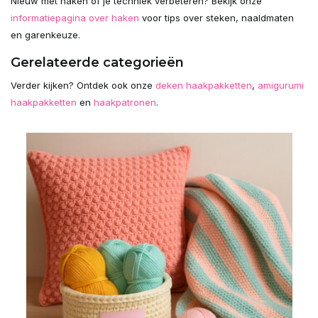
Nieuw met haken of je techniek verbeteren? Bekijk onze
informatiepagina over haken
voor tips over steken, naaldmaten
en garenkeuze.
Gerelateerde categorieën
Verder kijken? Ontdek ook onze
deken haakpakketten
,
amigurumi
haakpakketten
en
haakpatronen
.