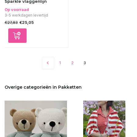
Sparkle vlaggenlijn
Op voorraad
3-5 werkdagen levertijd
€27,83
€25,05
1
2
3
Overige categorieën in Pakketten