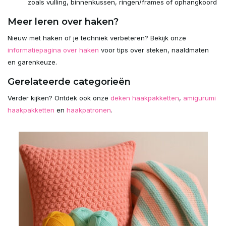
zoals vulling, binnenkussen, ringen/frames of ophangkoord
Meer leren over haken?
Nieuw met haken of je techniek verbeteren? Bekijk onze
informatiepagina over haken
voor tips over steken, naaldmaten
en garenkeuze.
Gerelateerde categorieën
Verder kijken? Ontdek ook onze
deken haakpakketten
,
amigurumi
haakpakketten
en
haakpatronen
.