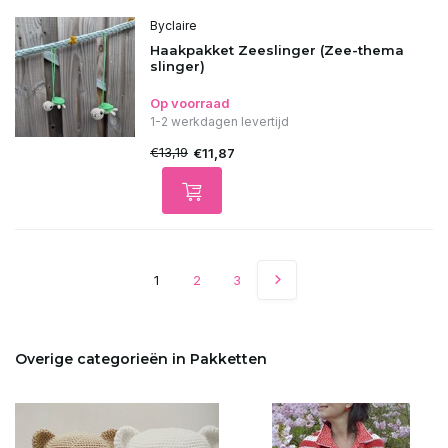
Byclaire
Haakpakket Zeeslinger (Zee-thema
slinger)
Op voorraad
1-2 werkdagen levertijd
€13,19
€11,87
1
2
3
Overige categorieën in Pakketten