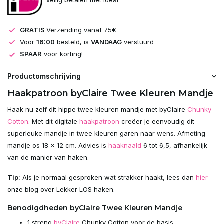
GRATIS
Verzending vanaf 75€
Voor
16:00
besteld, is
VANDAAG
verstuurd
SPAAR
voor korting!
Productomschrijving
Haakpatroon byClaire Twee Kleuren Mandje
Haak nu zelf dit hippe twee kleuren mandje met byClaire
Chunky
Cotton
. Met dit digitale
haakpatroon
creëer je eenvoudig dit
superleuke mandje in twee kleuren garen naar wens. Afmeting
mandje os 18 x 12 cm. Advies is
haaknaald
6 tot 6,5, afhankelijk
van de manier van haken.
Tip:
Als je normaal gesproken wat strakker haakt, lees dan
hier
onze blog over Lekker LOS haken.
Benodigdheden byClaire Twee Kleuren Mandje
1 streng
byClaire
Chunky Cotton voor de basis