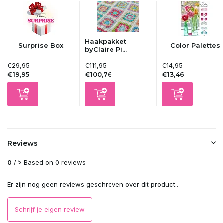
Haakpakket
Surprise Box
Color Palettes
byClaire Pi...
€29,95
€111,95
€14,95
€19,95
€100,76
€13,46
Reviews
0
/
Based on 0 reviews
5
Er zijn nog geen reviews geschreven over dit product..
Schrijf je eigen review