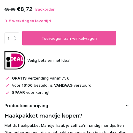
€8,72
€9,69
Backorder
3-5 werkdagen levertijd
Toevoegen aan winkelwagen
Veilig betalen met Ideal
GRATIS
Verzending vanaf 75€
Voor
16:00
besteld, is
VANDAAG
verstuurd
SPAAR
voor korting!
Productomschrijving
Haakpakket mandje kopen?
Met dit haakpakket Mandje haak je zelf zo’n handig mandje. Een
fijne opberger; met deze gehaakte mandjes kun je je haakspullen