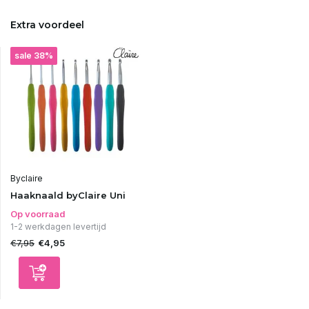
Extra voordeel
sale 38%
Byclaire
Haaknaald byClaire Uni
Op voorraad
1-2 werkdagen levertijd
€7,95
€4,95