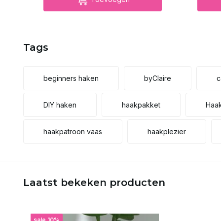
Tags
beginners haken
byClaire
c
DIY haken
haakpakket
Haak
haakpatroon vaas
haakplezier
Laatst bekeken producten
sale 10%