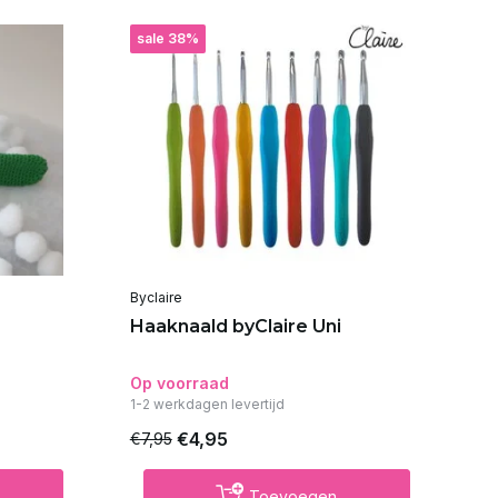
sale 38%
s
Byclaire
Byc
Haaknaald byClaire Uni
Ha
Kl
Op voorraad
Op
1-2 werkdagen levertijd
€4,95
€7,95
€1
Toevoegen