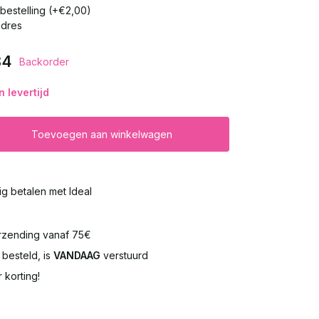
n bestelling (+€2,00)
adres
84
Backorder
 levertijd
Toevoegen aan winkelwagen
lig betalen met Ideal
rzending vanaf 75€
besteld, is
VANDAAG
verstuurd
 korting!