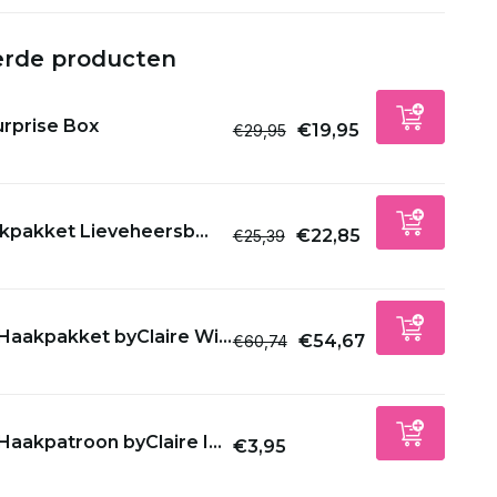
erde producten
urprise Box
€19,95
€29,95
kpakket Lieveheersb...
€22,85
€25,39
Haakpakket byClaire Wi...
€54,67
€60,74
Haakpatroon byClaire I...
€3,95