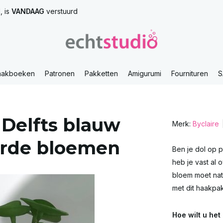
, is
VANDAAG
verstuurd
aakboeken
Patronen
Pakketten
Amigurumi
Fournituren
S
 Delfts blauw
Merk:
Byclaire
urde bloemen
Ben je dol op p
heb je vast al
bloem moet nat
met dit haakpak
Hoe wilt u he