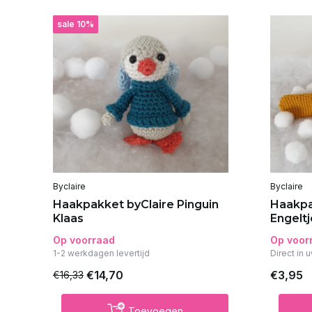
sale 10%
Byclaire
Byclaire
Haakpakket byClaire Pinguin
Haakpa
Klaas
Engeltj
Op voorraad
Op voor
1-2 werkdagen levertijd
Direct in 
€14,70
€3,95
€16,33
Toevoegen