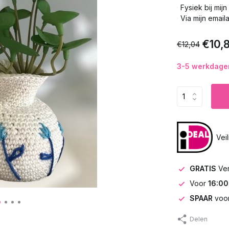
Fysiek bij mij
Via mijn email
€10,
€12,04
3-5 werkdagen
Vei
GRATIS
Ve
Voor
16:00
SPAAR
voor
Delen