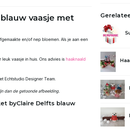
Gerelate
 blauw vaasje met
S
elfgemaakte en/of nep bloemen. Als je aan een
leuk vaasje in huis. Ons advies is
haaknaald
Haa
het Echtstudio Designer Team.
ijn dan de getoonde afbeelding.
t byClaire Delfts blauw