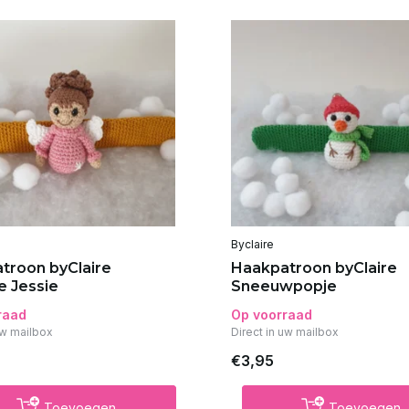
Byclaire
troon byClaire
Haakpatroon byClaire
e Jessie
Sneeuwpopje
raad
Op voorraad
uw mailbox
Direct in uw mailbox
€3,95
Toevoegen
Toevoegen