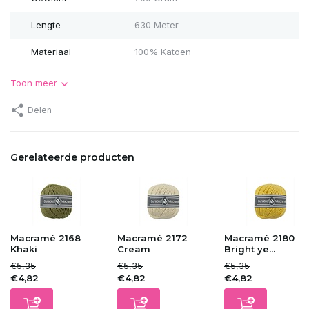
Lengte
630 Meter
Materiaal
100% Katoen
Toon meer
Delen
Gerelateerde producten
Macramé 2168
Macramé 2172
Macramé 2180
Khaki
Cream
Bright ye...
€5,35
€5,35
€5,35
€4,82
€4,82
€4,82