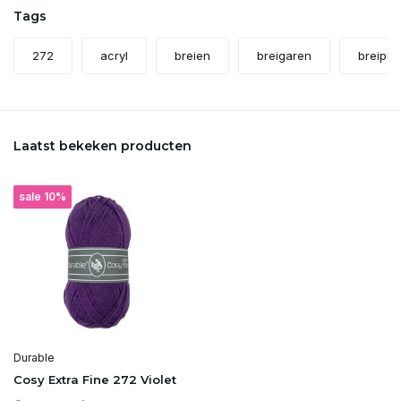
Tags
272
acryl
breien
breigaren
breipro
Laatst bekeken producten
sale 10%
Durable
Cosy Extra Fine 272 Violet