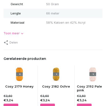
Gewicht
50 Gram
Lengte
66 meter
Materiaal
58% Katoen en 42% Acryl
Toon meer
Delen
Gerelateerde producten
Cosy 2179 Honey
Cosy 2182 Ochre
Cosy 2192 Pale
pink
€3,60
€3,60
€3,60
€3,24
€3,24
€3,24