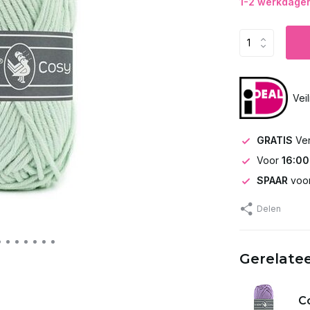
1-2 werkdagen 
Vei
GRATIS
Ve
Voor
16:00
SPAAR
voor
Delen
Gerelate
Co