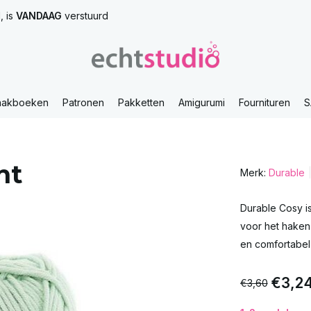
, is
VANDAAG
verstuurd
aakboeken
Patronen
Pakketten
Amigurumi
Fournituren
S
nt
Merk:
Durable
Durable Cosy is
voor het haken
en comfortabel 
€3,2
€3,60