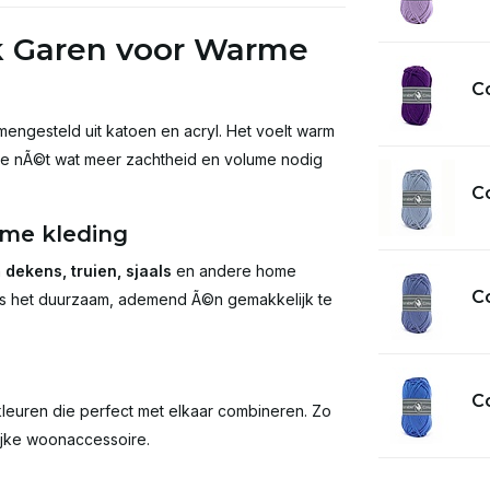
ik Garen voor Warme
Co
mengesteld uit katoen en acryl. Het voelt warm
die nÃ©t wat meer zachtheid en volume nodig
C
rme kleding
n
dekens, truien, sjaals
en andere home
C
 is het duurzaam, ademend Ã©n gemakkelijk te
C
kleuren die perfect met elkaar combineren. Zo
rijke woonaccessoire.