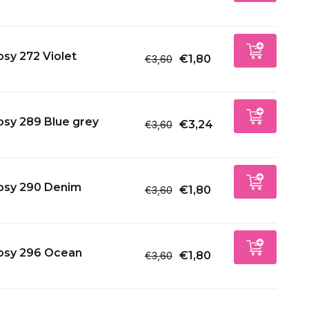
sy 272 Violet
€1,80
€3,60
osy 289 Blue grey
€3,24
€3,60
osy 290 Denim
€1,80
€3,60
osy 296 Ocean
€1,80
€3,60