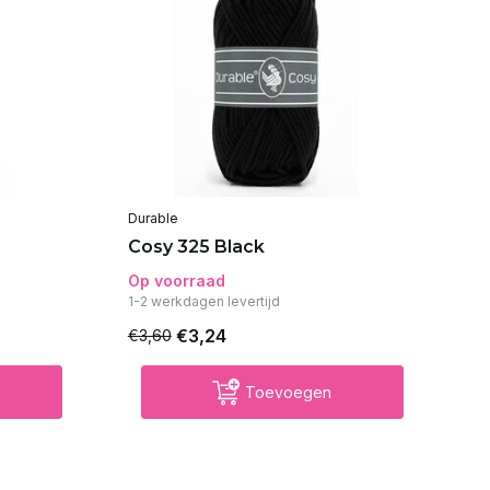
Durable
Du
Cosy 325 Black
Co
Op voorraad
Op
1-2 werkdagen levertijd
€3,24
€3,60
€3
Toevoegen