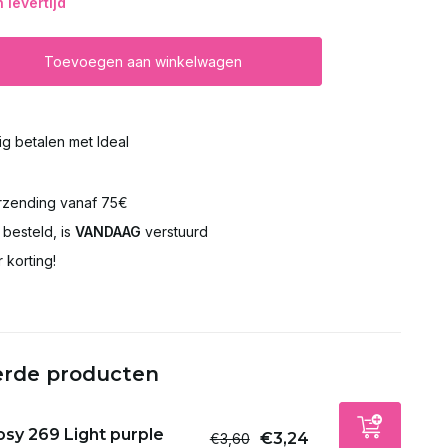
levertijd
Toevoegen aan winkelwagen
lig betalen met Ideal
rzending vanaf 75€
besteld, is
VANDAAG
verstuurd
 korting!
erde producten
sy 269 Light purple
€3,24
€3,60