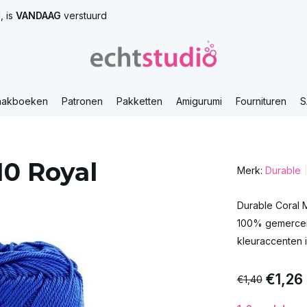
, is
VANDAAG
verstuurd
aakboeken
Patronen
Pakketten
Amigurumi
Fournituren
S
10 Royal
Merk:
Durable
Durable Coral 
100% gemerceri
kleuraccenten i
€1,26
€1,40