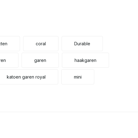
cten
coral
Durable
ren
garen
haakgaren
katoen garen royal
mini