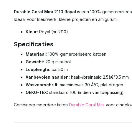
Durable Coral Mini 2110 Royal
is een 100% gemerceriseerd 
Ideaal voor kleurwerk, kleine projecten en amigurumi.
Kleur:
Royal (nr. 2110)
Specificaties
Materiaal:
100% gemerceriseerd katoen
Gewicht:
20 g mini-bol
Looplengte:
ca. 50 m
Aanbevolen naalden:
haak-/breinaald 2.5â€“3.5 mm
Wasvoorschrift:
machinewas 30 Â°C, plat drogen
OEKO-TEX:
standaard 100 (indien van toepassing)
Combineer meerdere tinten
Durable Coral Mini
voor eindeloze