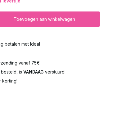
levertijd
Toevoegen aan winkelwagen
lig betalen met Ideal
rzending vanaf 75€
besteld, is
VANDAAG
verstuurd
 korting!