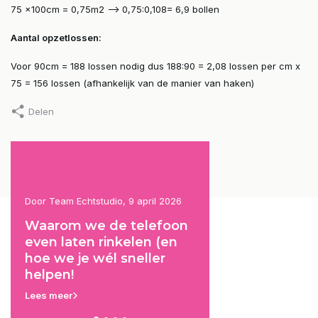
75 x100cm = 0,75m2 --> 0,75:0,108= 6,9 bollen
Aantal opzetlossen:
Voor 90cm = 188 lossen nodig dus 188:90 = 2,08 lossen per cm x
75 = 156 lossen (afhankelijk van de manier van haken)
Delen
026
Door Team Echtstudio, 19 september
Door Team Echtstudio, 24 
2025
2025
oon
Mis het niet: leuke
De i-cord techniek
en
kortingen en nieuwtjes
het en hoe doe je
rechtstreeks in je inbox!
Lees meer
Lees meer