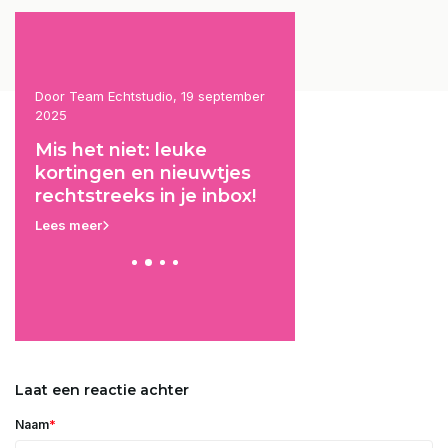
ptember
Door Team Echtstudio, 24 augustus
Door Team Echstudio, 2
2025
2025
De i-cord techniek: wat is
Simpele haakpro
jes
het en hoe doe je het?
voor beginner
box!
Lees meer
Lees meer
Laat een reactie achter
*
Naam