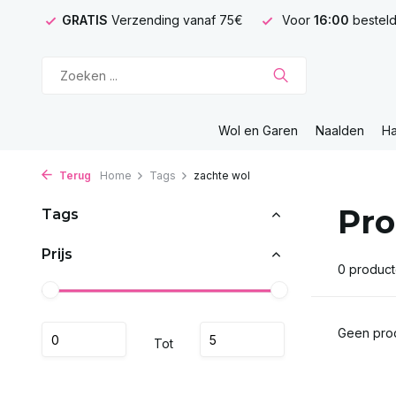
GRATIS
Verzending vanaf 75€
Voor
16:00
besteld
Wol en Garen
Naalden
H
Terug
Home
Tags
zachte wol
Pro
Tags
Prijs
0 produc
Geen prod
Tot