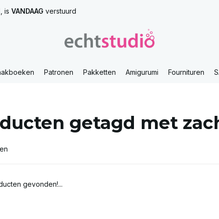
, is
VANDAAG
verstuurd
aakboeken
Patronen
Pakketten
Amigurumi
Fournituren
S
ducten getagd met zac
ten
ucten gevonden!...