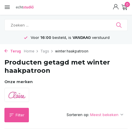
0
Voor
16:00
besteld, is
VANDAAG
verstuurd
Terug
Home
Tags
winter haakpatroon
Producten getagd met winter
haakpatroon
Onze merken
Sorteren op:
Filter