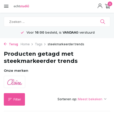
0
Voor
16:00
besteld, is
VANDAAG
verstuurd
Terug
Home
Tags
steekmarkeerder trends
Producten getagd met
steekmarkeerder trends
Onze merken
Sorteren op:
Filter