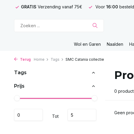
GRATIS
Verzending vanaf 75€
Voor
16:00
besteld
Wol en Garen
Naalden
H
Terug
Home
Tags
SMC Catania collectie
Pro
Tags
Prijs
0 produc
Geen prod
Tot