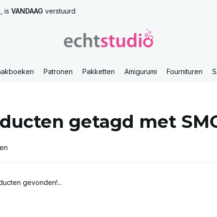
, is
VANDAAG
verstuurd
aakboeken
Patronen
Pakketten
Amigurumi
Fournituren
S
ducten getagd met SMC 
ten
ucten gevonden!...